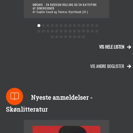
MØGMIS - EN RÆDSOM ROLLING OG EN KATTEPINE
SAL
AF DIMENSIONER
Af T
Af Sophie Souid og Thomas Hjorthaab (Ill.)
VIS HELE LISTEN
VIS ANDRE BOGLISTER
Nyeste anmeldelser -
Skønlitteratur