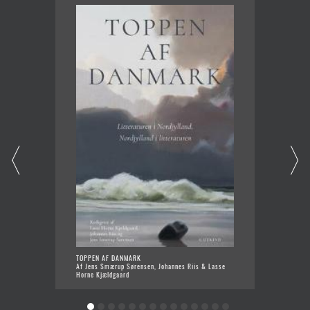
TOPPEN AF DANMARK
END
Af Jens Smærup Sørensen, Johannes Riis & Lasse
Af I
Horne Kjældgaard