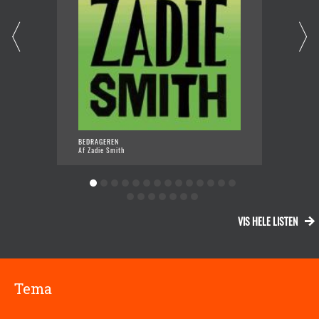
BEDRAGEREN
PIO
Af Zadie Smith
Af K
VIS HELE LISTEN
Tema