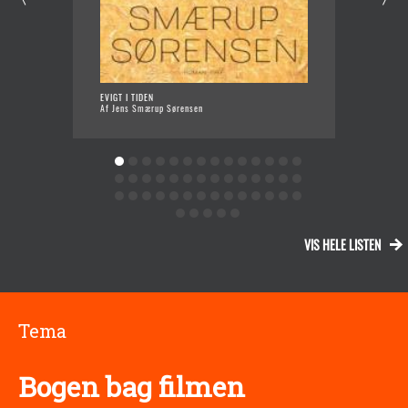
EVIGT I TIDEN
SVÆ
Af Jens Smærup Sørensen
Af F
VIS HELE LISTEN
Tema
Bogen bag filmen