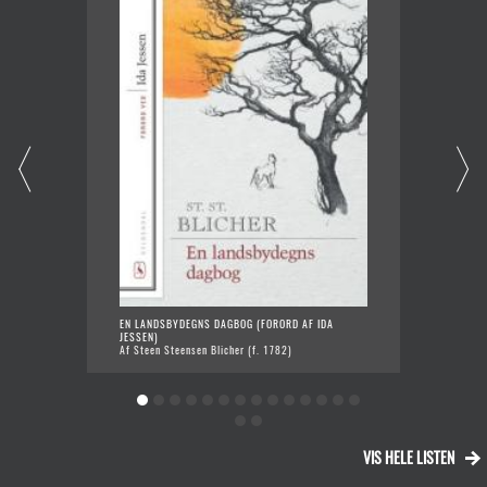
EN LANDSBYDEGNS DAGBOG (FORORD AF IDA
SAM
JESSEN)
Af T
Af Steen Steensen Blicher (f. 1782)
VIS HELE LISTEN