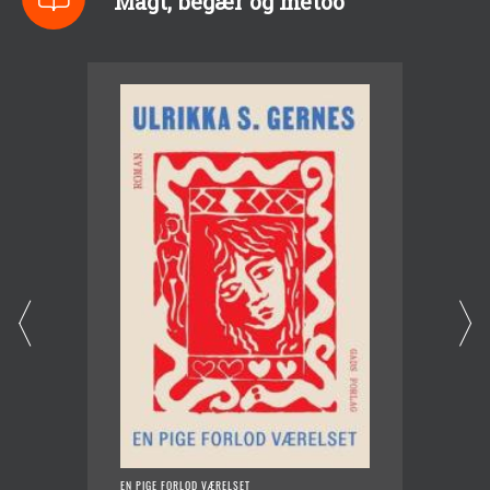
Magt, begær og metoo
EN PIGE FORLOD VÆRELSET
DIA