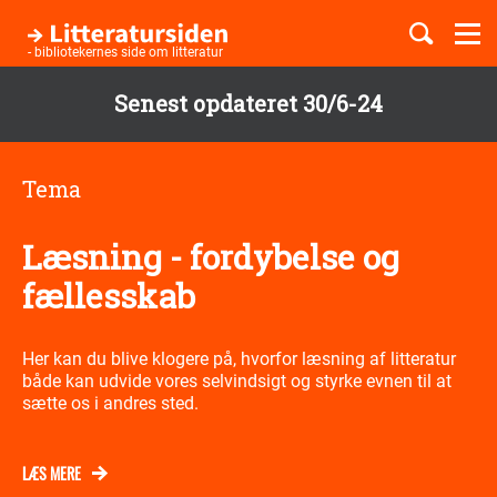
Togg
navi
- bibliotekernes side om litteratur
Senest opdateret 30/6-24
Børnebøger
Gå
til
Tema
Boglister
hovedindhold
Læsning - fordybelse og
Temaer
fællesskab
Her kan du blive klogere på, hvorfor læsning af litteratur
både kan udvide vores selvindsigt og styrke evnen til at
sætte os i andres sted.
LÆS MERE