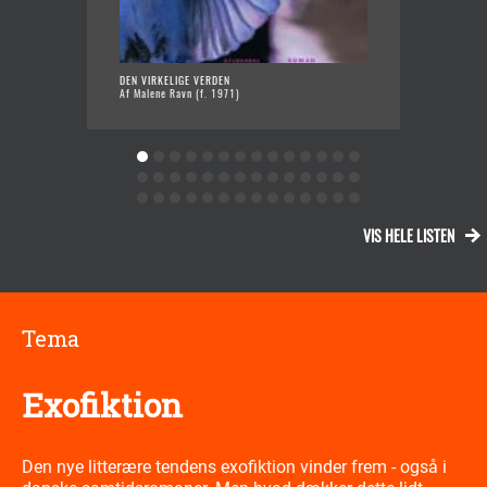
DEN VIRKELIGE VERDEN
JEG
Af Malene Ravn (f. 1971)
Af O
VIS HELE LISTEN
Tema
Exofiktion
Den nye litterære tendens exofiktion vinder frem - også i