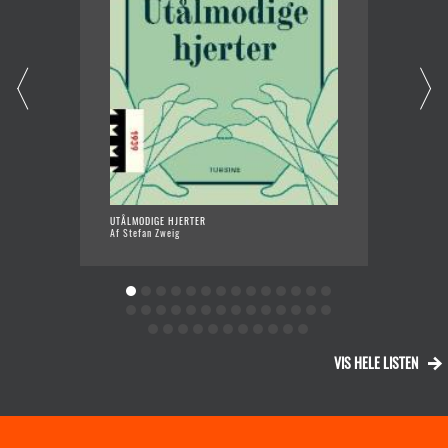
UTÅLMODIGE HJERTER
EN 
Af Stefan Zweig
SYG
Af M
VIS HELE LISTEN