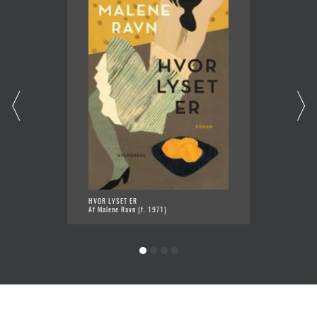
HVOR LYSET ER
I DINE 
Af Malene Ravn (f. 1971)
Af Male