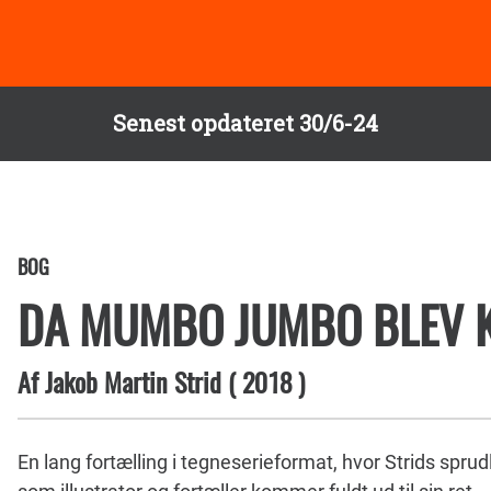
Senest opdateret 30/6-24
BOG
DA MUMBO JUMBO BLEV 
Af
Jakob Martin Strid
(
2018
)
En lang fortælling i tegneserieformat, hvor Strids spr