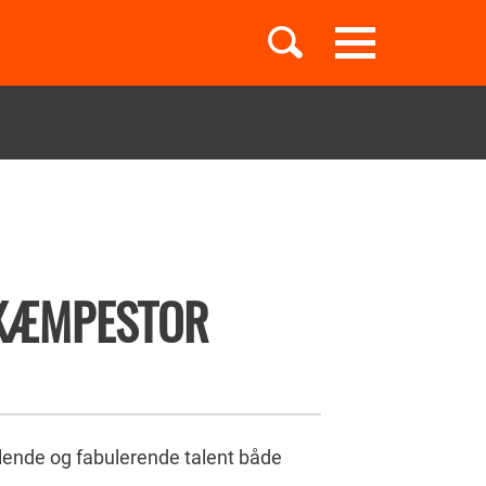
Toggle
navigation
Børnebøger
Boglister
KÆMPESTOR
Temaer
udlende og fabulerende talent både