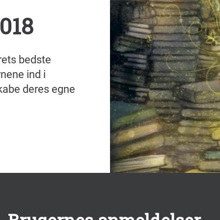
018
rets bedste
nene ind i
kabe deres egne