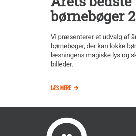
Årets bedste
børnebøger 2
Vi præsenterer et udvalg af å
børnebøger, der kan lokke bør
læsningens magiske lys og s
billeder.
LÆS MERE