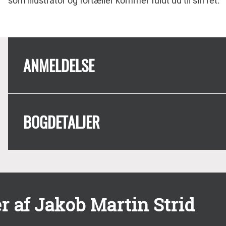
som illustrator og fortæller kommer fuldt ud til sin ret.
ANMELDELSE
BOGDETALJER
r af Jakob Martin Strid