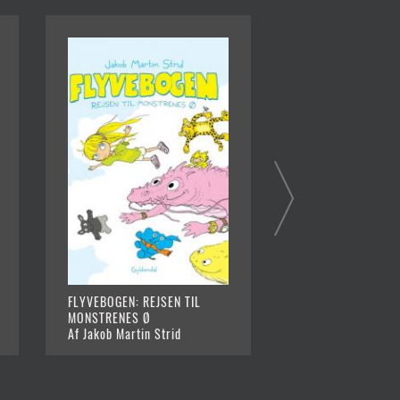
FLYVEBOGEN: REJSEN TIL
MIMBO JIMBOS LIL
MONSTRENES Ø
Af Jakob Martin St
Af Jakob Martin Strid