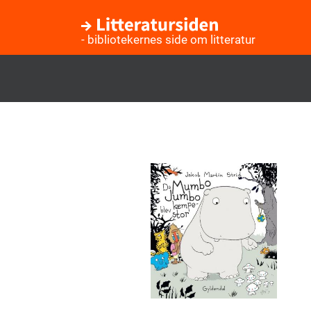
- bibliotekernes side om litteratur
Gå
til
hovedindhold