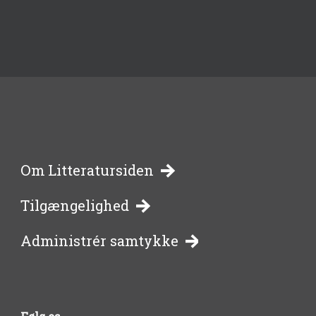
-
Om Litteratursiden
Tilgængelighed
bibliotekernes
Administrér samtykke
side
om