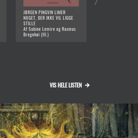
JØRGEN PINGVIN LIMER
RIGTIGE DUER BE
NOGET, DER IKKE VIL LIGGE
FORBRYDERE
STILLE
Af Andrew McDona
Af Sabine Lemire og Rasmus
Bregnhøi (Ill.)
VIS HELE LISTEN