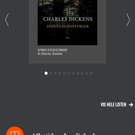
SPØGELSESHISTORIER
- RASEN
Af Charles Dickens
Af Pabl
VIS HELE LISTEN