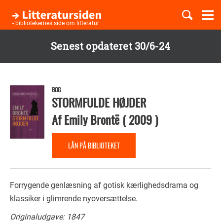
Togg
navi
- bibliotekernes side om litteratur
Senest opdateret 30/6-24
Børnebøger
Gå
til
Boglister
hovedindhold
BOG
STORMFULDE HØJDER
Af
Emily Brontë
(
2009
)
Temaer
LÅN PÅ BIBLIOTEKET
Forrygende genlæsning af gotisk kærlighedsdrama og
klassiker i glimrende nyoversættelse.
Originaludgave: 1847