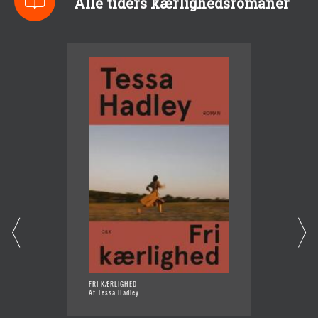
Alle tiders kærlighedsromaner
FRI KÆRLIGHED
HR. NI
Af Tessa Hadley
Af Hiro