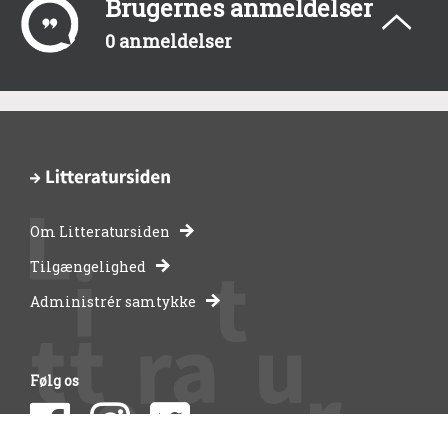
Brugernes anmeldelser
0 anmeldelser
Om Litteratursiden
-
Tilgængelighed
Administrér samtykke
bibliotekernes
side
Følg os
om