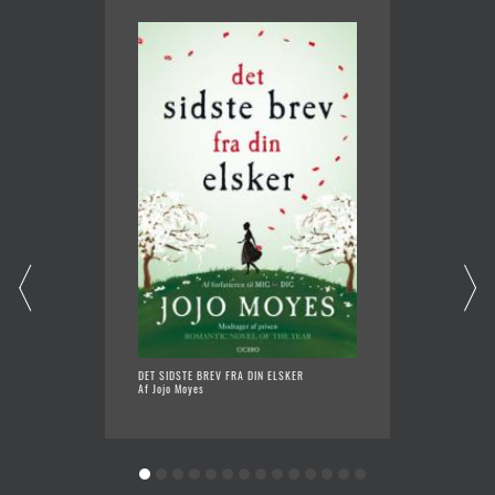
DET SIDSTE BREV FRA DIN ELSKER
DOKTOR
Af Jojo Moyes
Af Bori