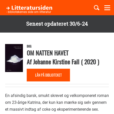
Togg
navi
- bibliotekernes side om litteratur
Senest opdateret 30/6-24
Børnebøger
Gå
til
Boglister
hovedindhold
BOG
OM NATTEN HAVET
Af
Johanne Kirstine Fall
(
2020
)
Temaer
LÅN PÅ BIBLIOTEKET
En afsindig barsk, smukt skrevet og velkomponeret roman
om 23-årige Katrina, der kun kan mærke sig selv gennem
et massivt indtag af coke og eksperimenterende sex.