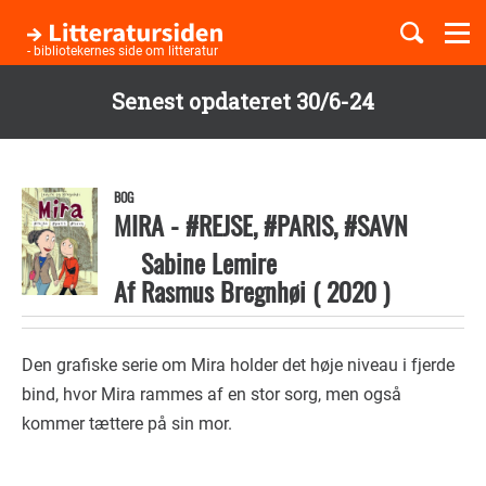
Togg
navi
- bibliotekernes side om litteratur
Senest opdateret 30/6-24
Børnebøger
Gå
til
Boglister
hovedindhold
BOG
MIRA - #REJSE, #PARIS, #SAVN
Sabine Lemire
Temaer
Af
Rasmus Bregnhøi
(
2020
)
Den grafiske serie om Mira holder det høje niveau i fjerde
bind, hvor Mira rammes af en stor sorg, men også
kommer tættere på sin mor.