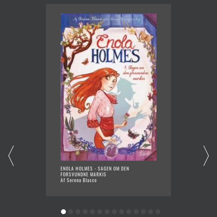
ENOLA HOLMES - SAGEN OM DEN
VAND T
FORSVUNDNE MARKIS
Af Morte
Af Serena Blasco