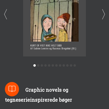
KURT ER VIST IKKE HELT DØD
JØRGEN 
Af Sabine Lemire og Rasmus Bregnhøi (Ill.)
ER HAN
Af Sabi
Graphic novels og
tegneserieinspirerede bøger