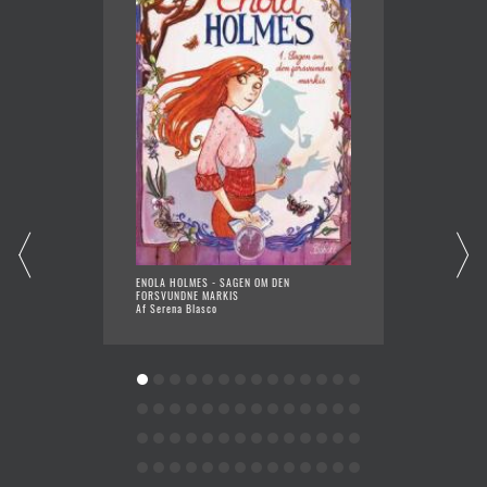
ENOLA HOLMES - SAGEN OM DEN
VAND T
FORSVUNDNE MARKIS
Af Morte
Af Serena Blasco