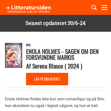
Togg
navi
- bibliotekernes side om litteratur
Senest opdateret 30/6-24
Børnebøger
Gå
til
Boglister
hovedindhold
BOG
ENOLA HOLMES - SAGEN OM DEN
FORSVUNDNE MARKIS
Temaer
Af
Serena Blasco
(
2024
)
LÅN PÅ BIBLIOTEKET
Enola Holmes findes ikke kun som romanfigur og på film,
hun eksisterer nu også i tegnet udgave, og hun er helt