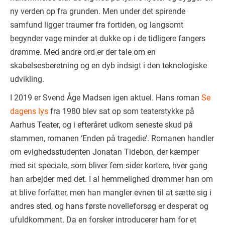
ny verden op fra grunden. Men under det spirende
samfund ligger traumer fra fortiden, og langsomt
begynder vage minder at dukke op i de tidligere fangers
drømme. Med andre ord er der tale om en
skabelsesberetning og en dyb indsigt i den teknologiske
udvikling.
I 2019 er Svend Åge Madsen igen aktuel. Hans roman
Se
dagens lys
fra 1980 blev sat op som teaterstykke på
Aarhus Teater, og i efteråret udkom seneste skud på
stammen, romanen ‘Enden på tragedie’. Romanen handler
om evighedsstudenten Jonatan Tidebon, der kæmper
med sit speciale, som bliver fem sider kortere, hver gang
han arbejder med det. I al hemmelighed drømmer han om
at blive forfatter, men han mangler evnen til at sætte sig i
andres sted, og hans første novelleforsøg er desperat og
ufuldkomment. Da en forsker introducerer ham for et