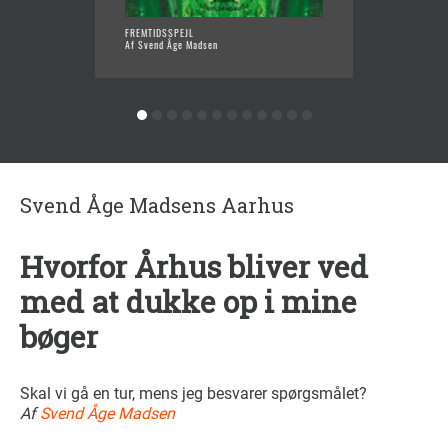
FREMTIDSSPEJL
AT FOR
Af Svend Åge Madsen
Af Sven
Svend Åge Madsens Aarhus
Hvorfor Århus bliver ved
med at dukke op i mine
bøger
Skal vi gå en tur, mens jeg besvarer spørgsmålet?
Af
Svend Åge Madsen