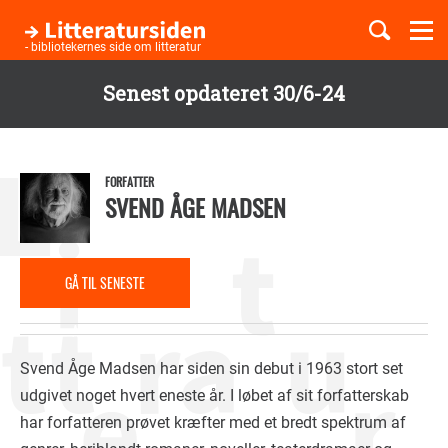
Togg
navi
- bibliotekernes side om litteratur
Senest opdateret 30/6-24
Børnebøger
Gå
til
Boglister
hovedindhold
FORFATTER
SVEND ÅGE MADSEN
Temaer
GÅ TIL SENESTE
ANMELDELSE
Svend Åge Madsen har siden sin debut i 1963 stort set
udgivet noget hvert eneste år. I løbet af sit forfatterskab
har forfatteren prøvet kræfter med et bredt spektrum af