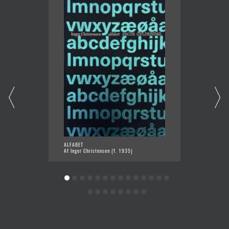
ALFABET
DANSEN
Af Inger Christensen (f. 1935)
Af Mart