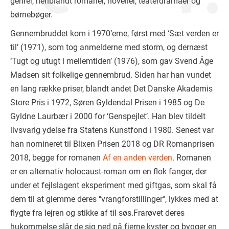
genrer, heriblandt romaner, noveller, teaterdramaer og
børnebøger.
Gennembruddet kom i 1970’erne, først med ‘Sæt verden er
til’ (1971), som tog anmelderne med storm, og dernæst
‘Tugt og utugt i mellemtiden’ (1976), som gav Svend Åge
Madsen sit folkelige gennembrud. Siden har han vundet
en lang række priser, blandt andet Det Danske Akademis
Store Pris i 1972, Søren Gyldendal Prisen i 1985 og De
Gyldne Laurbær i 2000 for ‘Genspejlet’. Han blev tildelt
livsvarig ydelse fra Statens Kunstfond i 1980. Senest var
han nomineret til Blixen Prisen 2018 og DR Romanprisen
2018, begge for romanen
Af en anden verden
. Romanen
er en alternativ holocaust-roman om en flok fanger, der
under et fejlslagent eksperiment med giftgas, som skal få
dem til at glemme deres "vrangforstillinger", lykkes med at
flygte fra lejren og stikke af til søs.Frarøvet deres
hukommelse slår de sig ned på fjerne kyster og bygger en