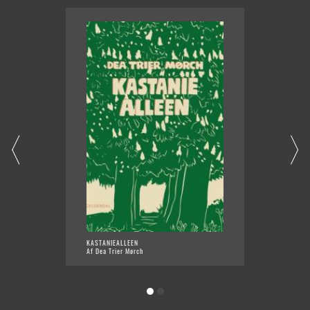
KASTANIEALLEEN
HVIDE 
Af Dea Trier Mørch
Af Dea 