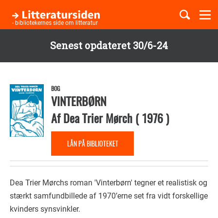
Togg
navi
- bibliotekernes side om litteratur
Senest opdateret 30/6-24
Børnebøger
Gå
til
Boglister
hovedindhold
BOG
VINTERBØRN
Af
Dea Trier Mørch
(
1976
)
Temaer
LÅN PÅ BIBLIOTEKET
Dea Trier Mørchs roman 'Vinterbørn' tegner et realistisk og
stærkt samfundbillede af 1970’erne set fra vidt forskellige
kvinders synsvinkler.