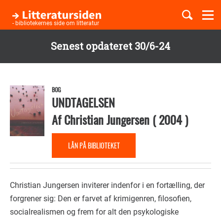
Togg
navi
- bibliotekernes side om litteratur
Senest opdateret 30/6-24
Børnebøger
Gå
til
Boglister
hovedindhold
BOG
UNDTAGELSEN
Af
Christian Jungersen
(
2004
)
Temaer
LÅN PÅ BIBLIOTEKET
Christian Jungersen inviterer indenfor i en fortælling, der
forgrener sig: Den er farvet af krimigenren, filosofien,
socialrealismen og frem for alt den psykologiske