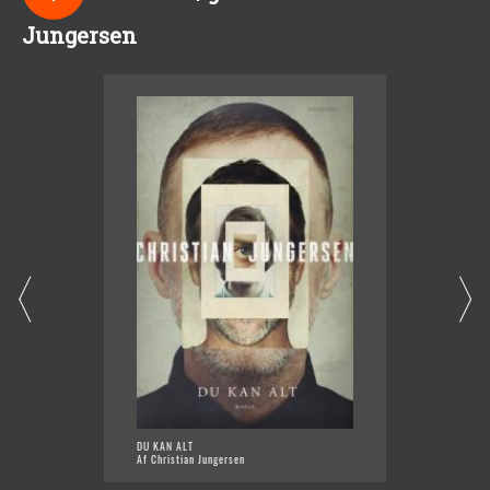
Jungersen
DU KAN ALT
DU FOR
Af Christian Jungersen
Af Chri