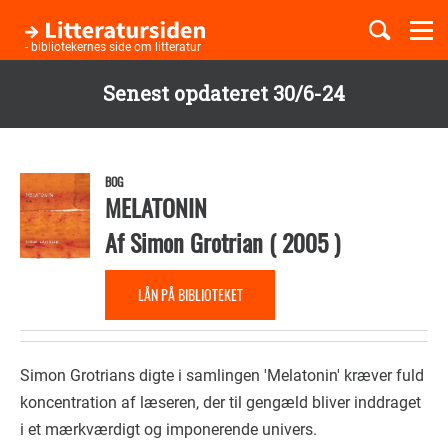
Togg
navi
- bibliotekernes side om litteratur
Senest opdateret 30/6-24
Børnebøger
Gå
til
Boglister
hovedindhold
BOG
MELATONIN
Af
Simon Grotrian
(
2005
)
Temaer
LÅN PÅ BIBLIOTEKET
Simon Grotrians digte i samlingen 'Melatonin' kræver fuld
koncentration af læseren, der til gengæld bliver inddraget
i et mærkværdigt og imponerende univers.