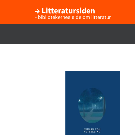
- bibliotekernes side om litteratur
Gå
til
hovedindhold