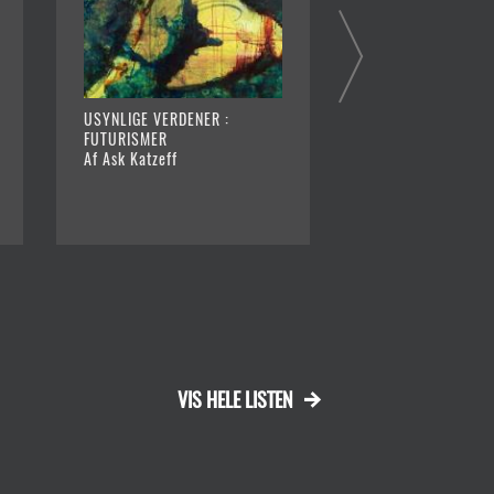
USYNLIGE VERDENER :
ELLEN KNIVSBÆRER
FUTURISMER
SKIBBRUDNE
Af Ask Katzeff
Af Alexandra Vinth
VIS HELE LISTEN