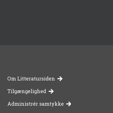
-
Om Litteratursiden
Tilgængelighed
bibliotekernes
Administrér samtykke
side