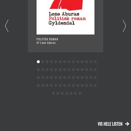
POLITISK ROMAN
STEN, S
Af Lone Aburas
Af Naja
VIS HELE LISTEN