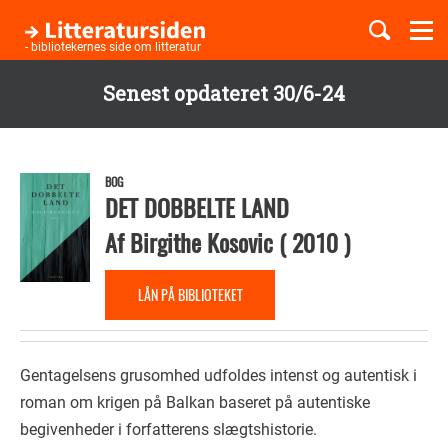
Togg
navi
- bibliotekernes side om litteratur
Senest opdateret 30/6-24
Børnebøger
Gå
til
Boglister
hovedindhold
BOG
DET DOBBELTE LAND
Af
Birgithe Kosovic
(
2010
)
Temaer
LÅN PÅ BIBLIOTEKET
Gentagelsens grusomhed udfoldes intenst og autentisk i
roman om krigen på Balkan baseret på autentiske
begivenheder i forfatterens slægtshistorie.