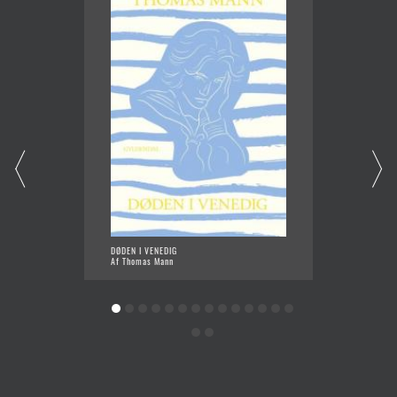
DØDEN I VENEDIG
REJSE T
Af Thomas Mann
Af Loui