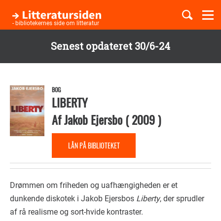
Togg
navi
- bibliotekernes side om litteratur
Senest opdateret 30/6-24
Børnebøger
Gå
til
Boglister
hovedindhold
BOG
LIBERTY
Af
Jakob Ejersbo
(
2009
)
Temaer
LÅN PÅ BIBLIOTEKET
Drømmen om friheden og uafhængigheden er et
dunkende diskotek i Jakob Ejersbos
Liberty
, der sprudler
af rå realisme og sort-hvide kontraster.