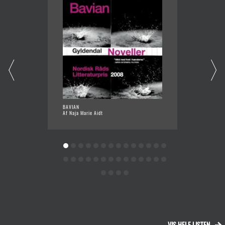
BAVIAN
HAVET 
Af Naja Marie Aidt
Af Ursu
VIS HELE LISTEN