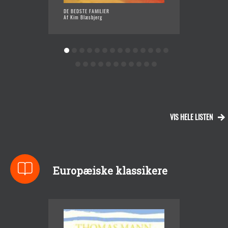
DE BEDSTE FAMILIER
BYEN O
Af Kim Blæsbjerg
Af Keld
VIS HELE LISTEN
Europæiske klassikere