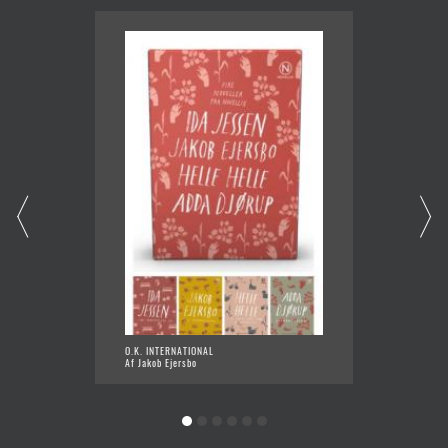
O.K. INTERNATIONAL
NEDRUL
Af Jakob Ejersbo
Af Jako