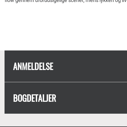
flow gennem uforudsigelige scener, mens lykken og li
ANMELDELSE
BOGDETALJER