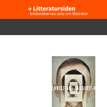
- bibliotekernes side om litteratur
Gå
til
hovedindhold