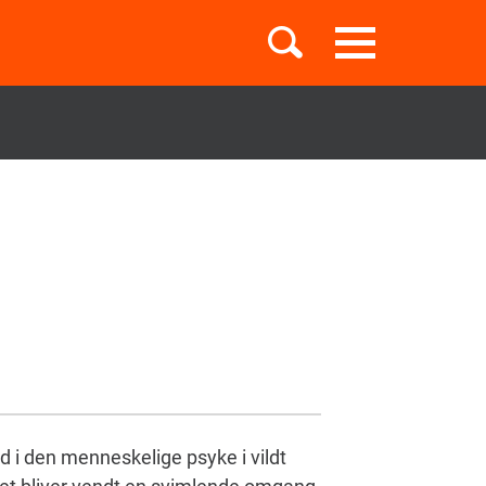
Toggle
navigation
Børnebøger
Boglister
Temaer
 i den menneskelige psyke i vildt