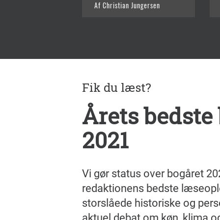
Af Christian Jungersen
Fik du læst?
Årets bedste
2021
Vi gør status over bogåret 2
redaktionens bedste læseopl
storslåede historiske og pers
aktuel debat om køn, klima og