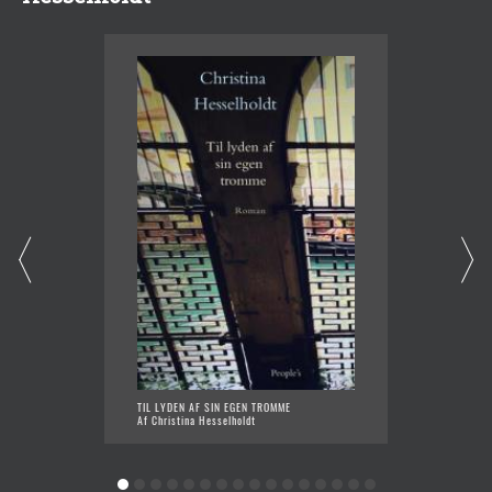
TIL LYDEN AF SIN EGEN TROMME
FEJE B
Af Christina Hesselholdt
Af Chri