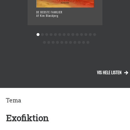
DE BEDSTE FAMILIER
BYEN O
Af Kim Blæsbjerg
Af Keld
VIS HELE LISTEN
Tema
Exofiktion