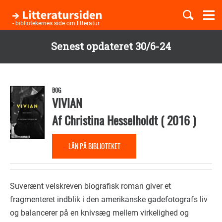
Togg
navi
- bibliotekernes side om litteratur
Senest opdateret 30/6-24
Børnebøger
Gå
til
Boglister
hovedindhold
BOG
VIVIAN
Af
Christina Hesselholdt
(
2016
)
Temaer
LÅN PÅ BIBLIOTEKET
Suverænt velskreven biografisk roman giver et
fragmenteret indblik i den amerikanske gadefotografs liv
og balancerer på en knivsæg mellem virkelighed og