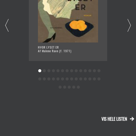
HVOR LYSET ER
KATALO
Af Malene Ravn (f. 1971)
Af Stin
VIS HELE LISTEN