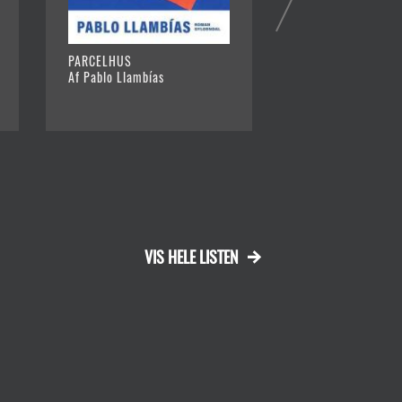
PARCELHUS
TING JEG TÆNKER 
Af Pablo Llambías
Af Louise Juhl Dal
VIS HELE LISTEN