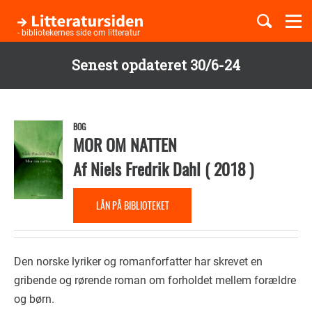
Togg
navi
- bibliotekernes side om litteratur
Senest opdateret 30/6-24
Børnebøger
Gå
til
Boglister
hovedindhold
BOG
MOR OM NATTEN
Af
Niels Fredrik Dahl
(
2018
)
Temaer
LÅN PÅ BIBLIOTEKET
Den norske lyriker og romanforfatter har skrevet en
gribende og rørende roman om forholdet mellem forældre
og børn.