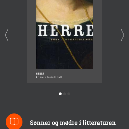
HERRE
SIDSTE
Af Niels Fredrik Dahl
Af Niels
Sønner og mødre i litteraturen