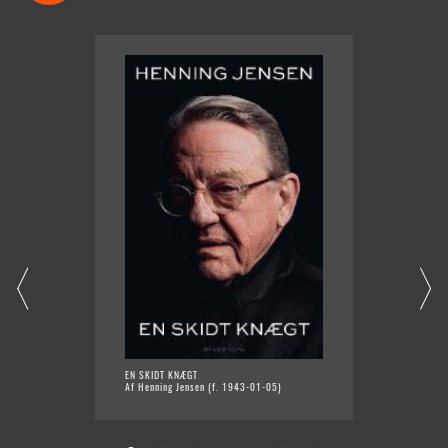
EN SKIDT KNÆGT
EUROT
Af Henning Jensen (f. 1943-01-05)
Af Chri