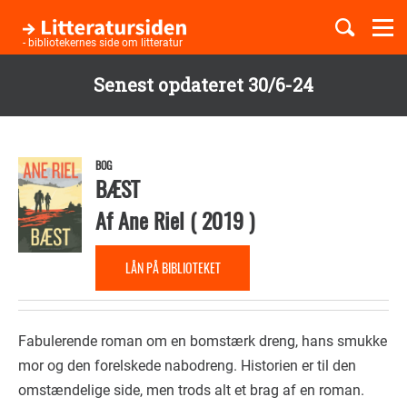
Togg
navi
- bibliotekernes side om litteratur
Senest opdateret 30/6-24
Børnebøger
Gå
til
Boglister
hovedindhold
BOG
BÆST
Af
Ane Riel
(
2019
)
Temaer
LÅN PÅ BIBLIOTEKET
Fabulerende roman om en bomstærk dreng, hans smukke
mor og den forelskede nabodreng. Historien er til den
omstændelige side, men trods alt et brag af en roman.