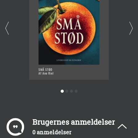
SMÅ STØD
URVÆR
Af Ane Riel
Af Ane 
Brugernes anmeldelser
0 anmeldelser