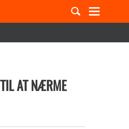
Toggle
navigation
Børnebøger
Boglister
 TIL AT NÆRME
Temaer