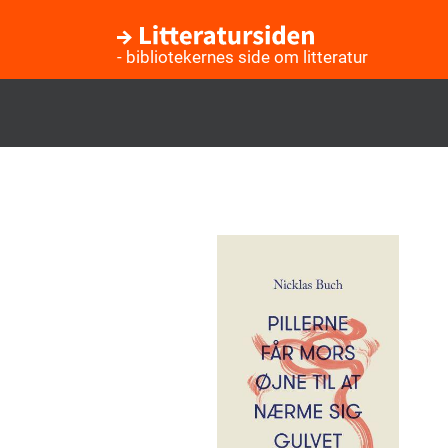
- bibliotekernes side om litteratur
Gå
til
hovedindhold