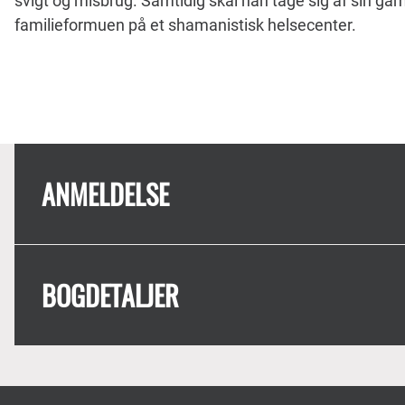
svigt og misbrug. Samtidig skal han tage sig af sin ga
familieformuen på et shamanistisk helsecenter.
ANMELDELSE
BOGDETALJER