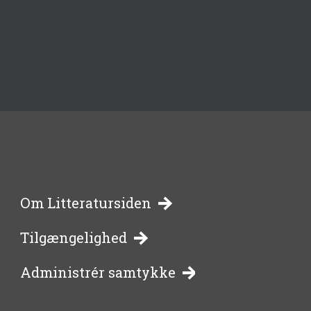
-
Om Litteratursiden
Tilgængelighed
bibliotekernes
Administrér samtykke
side