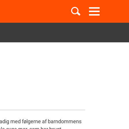
Toggle
navigation
Børnebøger
Boglister
Temaer
 stadig med følgerne af barndommens