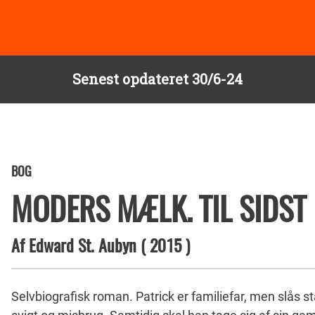
Senest opdateret 30/6-24
BOG
MODERS MÆLK. TIL SIDST
Af
Edward St. Aubyn
(
2015
)
Selvbiografisk roman. Patrick er familiefar, men slås