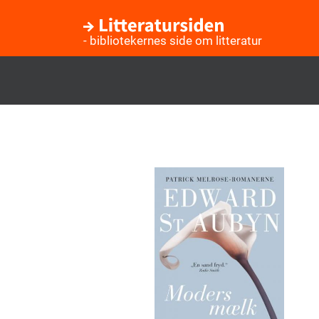
- bibliotekernes side om litteratur
Gå
til
hovedindhold