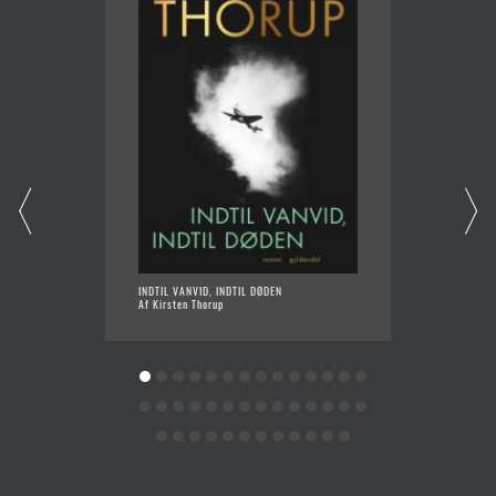
INDTIL VANVID, INDTIL DØDEN
POSTKO
Af Kirsten Thorup
Af Anne