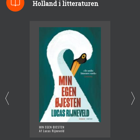
Holland i litteraturen
MIN EGEN ØJESTEN
JEG ER 
Af Lucas Rijneveld
Af Lize 