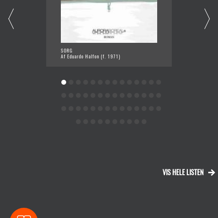
SORG
OMSOR
Af Eduardo Halfon (f. 1971)
Af Clai
VIS HELE LISTEN