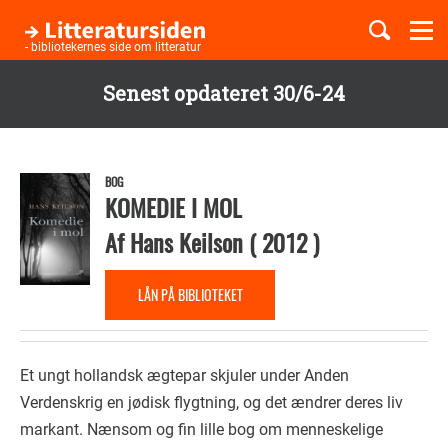
Togg
navi
- bibliotekernes side om litteratur
Senest opdateret 30/6-24
Børnebøger
Gå
til
Boglister
hovedindhold
BOG
KOMEDIE I MOL
Af
Hans Keilson
(
2012
)
Temaer
LÅN PÅ BIBLIOTEKET
Et ungt hollandsk ægtepar skjuler under Anden
Verdenskrig en jødisk flygtning, og det ændrer deres liv
markant. Nænsom og fin lille bog om menneskelige