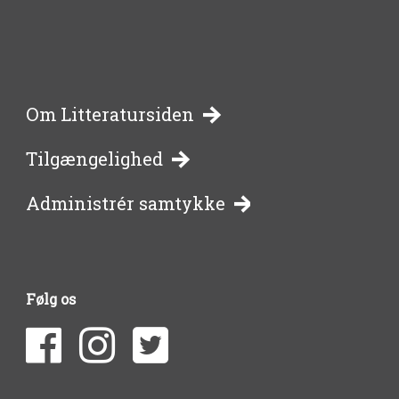
-
Om Litteratursiden
Tilgængelighed
bibliotekernes
Administrér samtykke
side
om
Følg os
litteratur