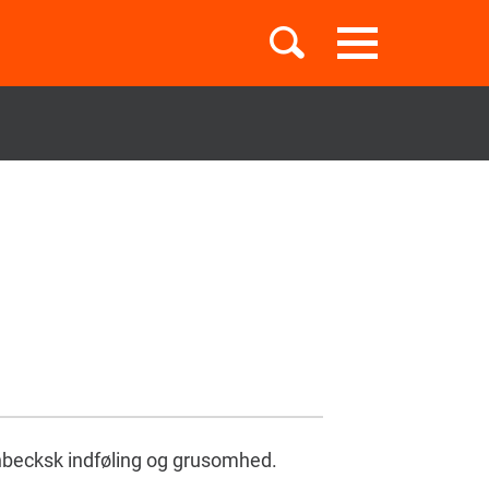
Toggle
navigation
Børnebøger
Boglister
Temaer
nbecksk indføling og grusomhed.