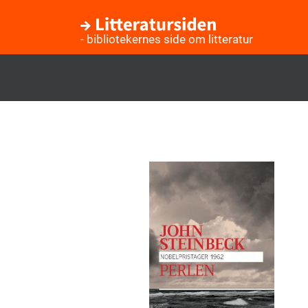
- bibliotekernes side om litteratur
Gå
til
hovedindhold