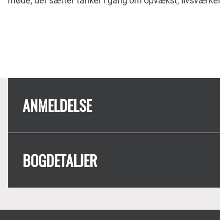
møde, der sætter tanker i gang om opvækst, livsværk
ANMELDELSE
BOGDETALJER