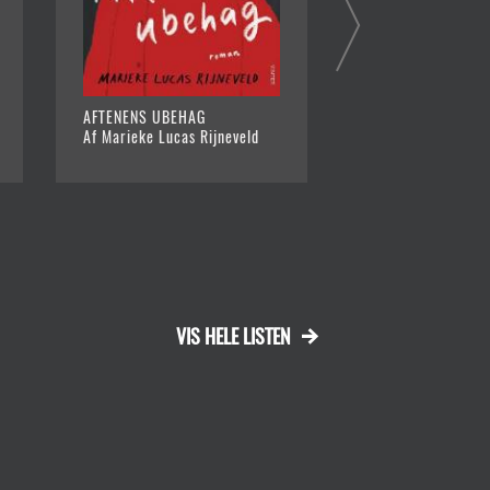
AFTENENS UBEHAG
SALT
Af Marieke Lucas Rijneveld
Af Marc Reugebrin
VIS HELE LISTEN