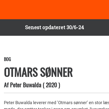
Senest opdateret 30/6-24
BOG
OTMARS SØNNER
Af
Peter Buwalda
(
2020
)
Peter Buwalda leverer med ’Otmars sønner’ en stor l