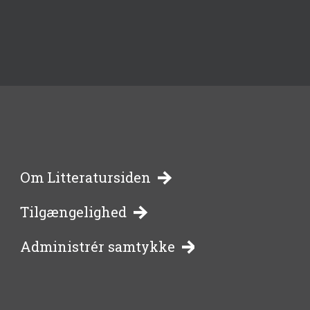
-
Om Litteratursiden
Tilgængelighed
bibliotekernes
Administrér samtykke
side
om