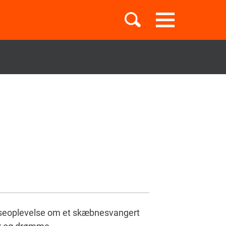
Toggle
navigation
Børnebøger
Boglister
Temaer
æseoplevelse om et skæbnesvangert