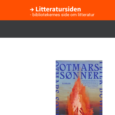
- bibliotekernes side om litteratur
Gå
til
hovedindhold