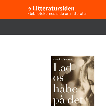
- bibliotekernes side om litteratur
Gå
til
hovedindhold