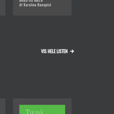
BRØD OG MÆLK
ELEFANTSYMFONIE
Af Karolina Ramqvist
Af Karin Smirnoff 
VIS HELE LISTEN