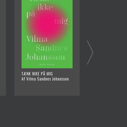
TÆNK IKKE PÅ MIG
ET STED AT VÆRE 
Af Vilma Sandnes Johansson
Af Joakim Kruse Ly
1994)