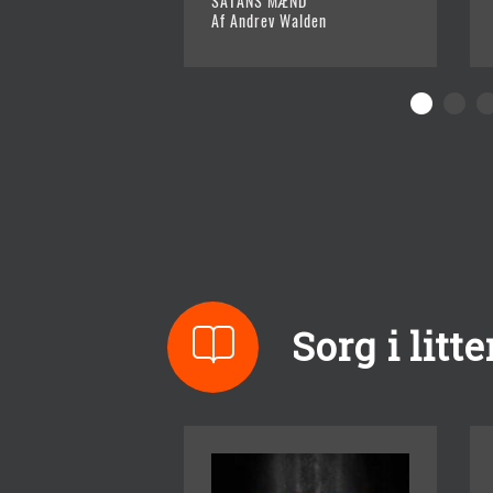
SATANS MÆND
Af Andrev Walden
Sorg i litt