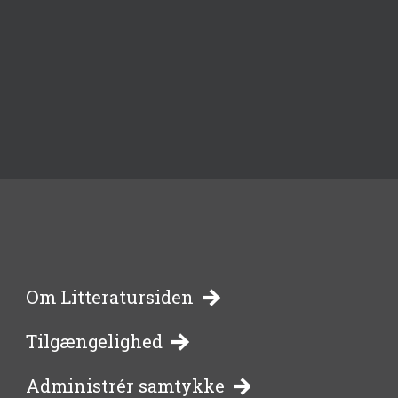
-
Om Litteratursiden
Tilgængelighed
bibliotekernes
Administrér samtykke