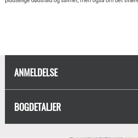
pludselige dødsfald og savnet, men også om det svær
ANMELDELSE
BOGDETALJER