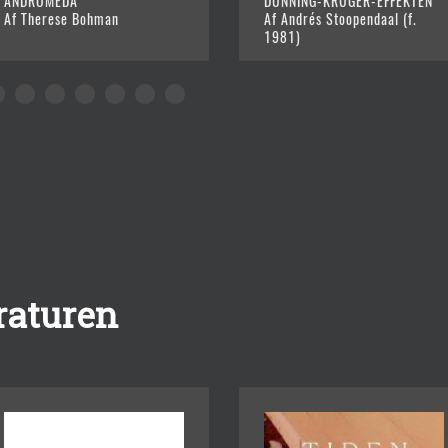
ANDROMEDA
DUNNING-KRUGER-EFFEKTEN
Af Therese Bohman
Af Andrés Stoopendaal (f.
1981)
eraturen