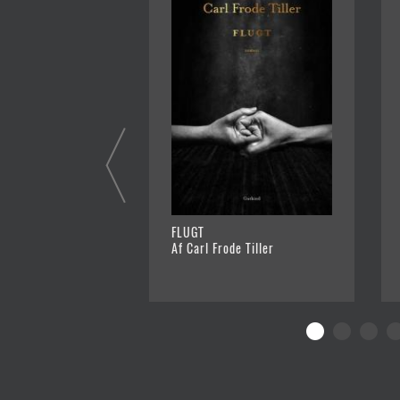
FLUGT
Af Carl Frode Tiller