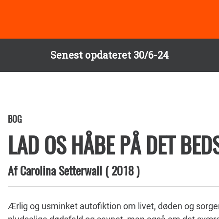
Senest opdateret 30/6-24
BOG
LAD OS HÅBE PÅ DET BED
Af
Carolina Setterwall
(
2018
)
Ærlig og usminket autofiktion om livet, døden og sorg