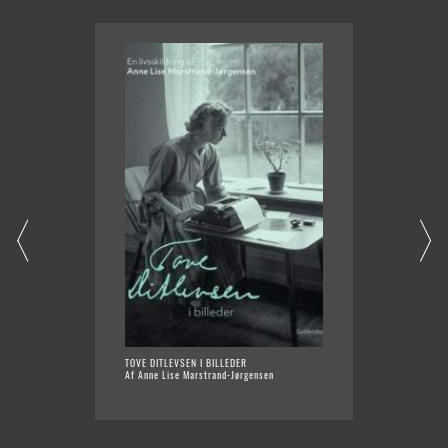
TOVE DITLEVSEN I BILLEDER
NATTEN
Af Anne Lise Marstrand-Jørgensen
OVER D
Af Anne