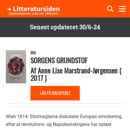
Togg
navi
- bibliotekernes side om litteratur
Senest opdateret 30/6-24
Børnebøger
Gå
til
Boglister
hovedindhold
BOG
SORGENS GRUNDSTOF
Af
Anne Lise Marstrand-Jørgensen
(
Temaer
2017
)
LÅN PÅ BIBLIOTEKET
Wien 1814. Stormagterne diskuterer Europas omrokering,
efter at revolutions- og Napoleonskrigene har opløst