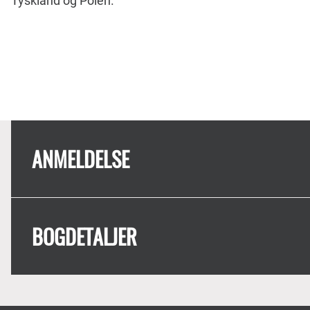
Tyskland og Polen.
ANMELDELSE
BOGDETALJER