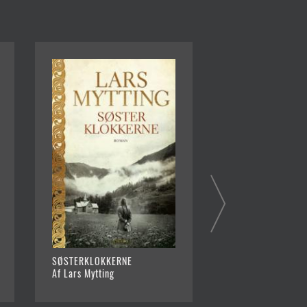
SØSTERKLOKKERNE
INDEN VI BLEV JER
Af Lars Mytting
Af Lisa Wingate