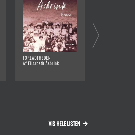
FORLADTHEDEN
FASTER HILDAS T
Af Elisabeth Åsbrink
Af Jeanne Goldschm
1947-04-13)
VIS HELE LISTEN