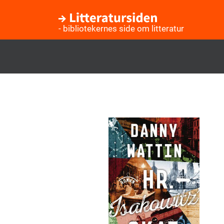
- bibliotekernes side om litteratur
Gå
til
hovedindhold