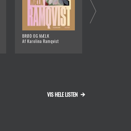
BRØD OG MÆLK
ELEFANTSYMFONIE
Af Karolina Ramqvist
Af Karin Smirnoff 
VIS HELE LISTEN