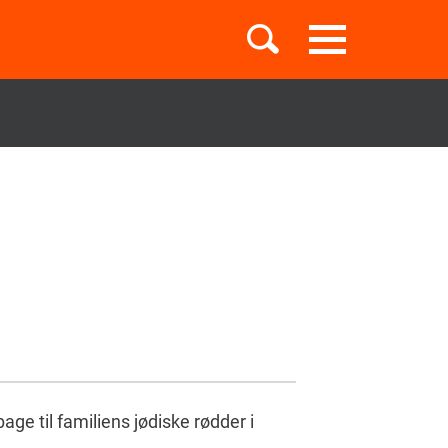
Toggle
navigation
Børnebøger
Boglister
Temaer
ge til familiens jødiske rødder i