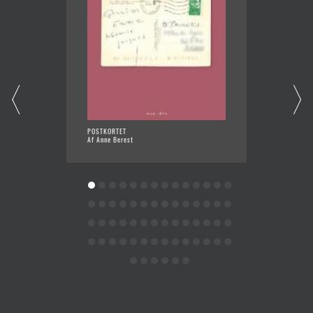
POSTKORTET
ANNAS 
Af Anne Berest
Af Benj