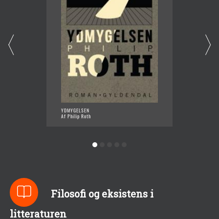
YDMYGELSEN
JEG BL
Af Philip Roth
Af Phili
Filosofi og eksistens i
litteraturen