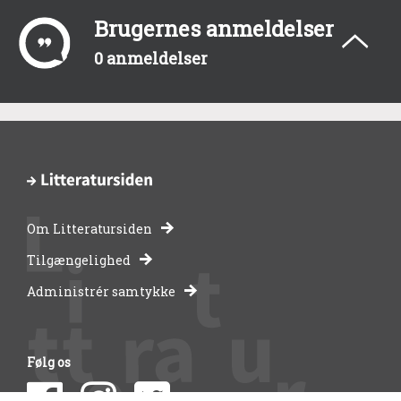
Brugernes anmeldelser
0 anmeldelser
Om Litteratursiden
-
Tilgængelighed
Administrér samtykke
bibliotekernes
side
Følg os