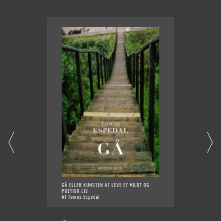
GÅ ELLER KUNSTEN AT LEVE ET VILDT OG
JONATH
POETISK LIV
Af Rich
Af Tomas Espedal