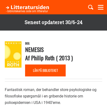
Togg
navi
- bibliotekernes side om litteratur
Senest opdateret 30/6-24
Børnebøger
Gå
til
Boglister
hovedindhold
BOG
NEMESIS
Af
Philip Roth
(
2013
)
Temaer
LÅN PÅ BIBLIOTEKET
Fantastisk roman, der behandler store psykologiske og
filosofiske spørgsmål i en gribende historie om
polioepidemien i USA i 1940’erne.