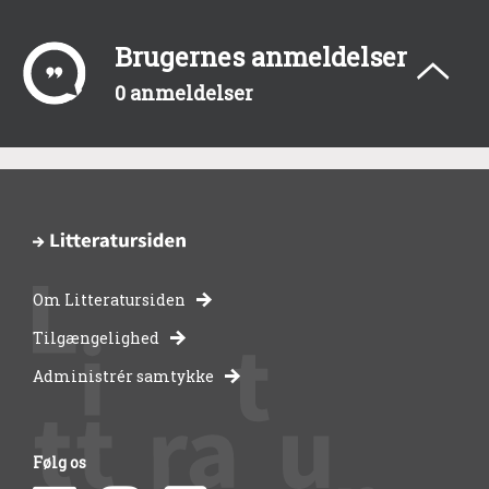
Brugernes anmeldelser
0 anmeldelser
Om Litteratursiden
-
Tilgængelighed
Administrér samtykke
bibliotekernes
side
Følg os