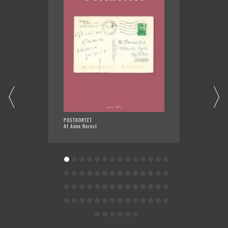
POSTKORTET
ANNAS 
Af Anne Berest
Af Benj