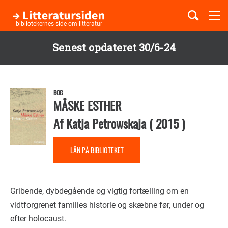
Togg
navi
- bibliotekernes side om litteratur
Senest opdateret 30/6-24
Børnebøger
Gå
til
Boglister
hovedindhold
BOG
MÅSKE ESTHER
Af
Katja Petrowskaja
(
2015
)
Temaer
LÅN PÅ BIBLIOTEKET
Gribende, dybdegående og vigtig fortælling om en
vidtforgrenet families historie og skæbne før, under og
efter holocaust.