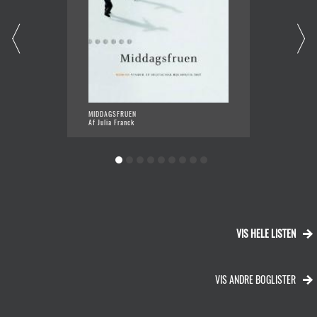
MIDDAGSFRUEN
MÅSKE 
Af Julia Franck
Af Katj
VIS HELE LISTEN
VIS ANDRE BOGLISTER