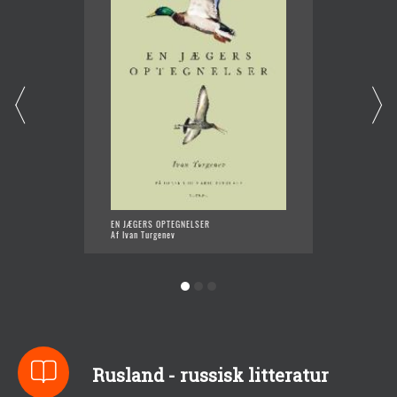
EN JÆGERS OPTEGNELSER
FORÅRS
Af Ivan Turgenev
Af Ivan
Rusland - russisk litteratur