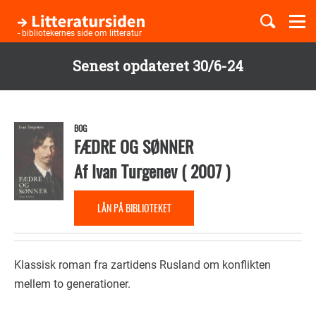
Togg
navi
- bibliotekernes side om litteratur
Senest opdateret 30/6-24
Børnebøger
Gå
til
Boglister
hovedindhold
BOG
FÆDRE OG SØNNER
Af
Ivan Turgenev
(
2007
)
Temaer
LÅN PÅ BIBLIOTEKET
Klassisk roman fra zartidens Rusland om konflikten
mellem to generationer.