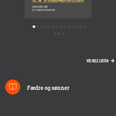
GENFÆRD IND
ALEKSA
Af Isabella Hammad
Af Lisa
VIS HELE LISTEN
Fædre og sønner
Fædre og sønner