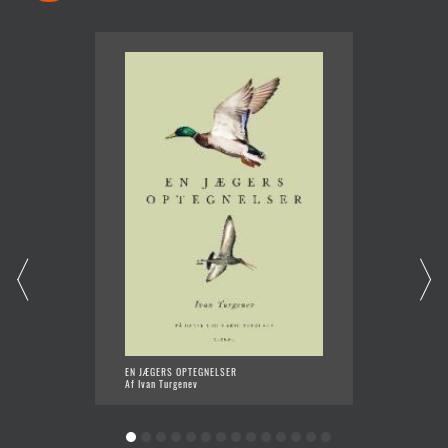
EN JÆGERS OPTEGNELSER
DE UTR
Af Ivan Turgenev
Af Kira