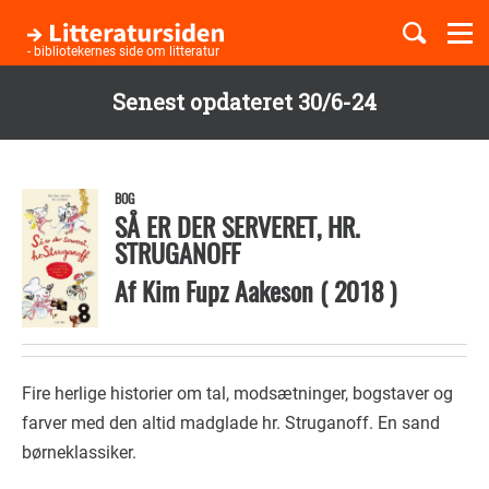
Togg
navi
- bibliotekernes side om litteratur
Senest opdateret 30/6-24
Børnebøger
Gå
til
Boglister
hovedindhold
BOG
SÅ ER DER SERVERET, HR.
STRUGANOFF
Temaer
Af
Kim Fupz Aakeson
(
2018
)
Fire herlige historier om tal, modsætninger, bogstaver og
farver med den altid madglade hr. Struganoff. En sand
børneklassiker.