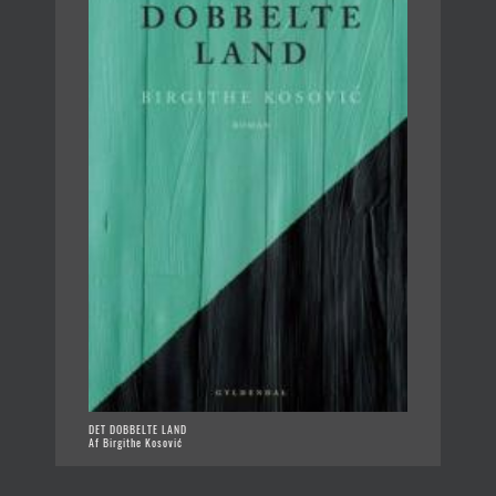
DET DOBBELTE LAND
Af Birgithe Kosović