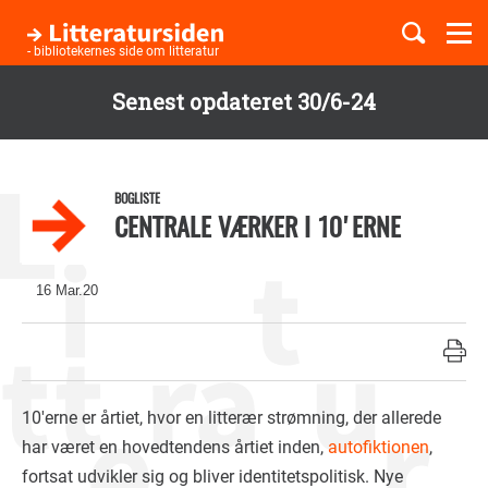
Togg
navi
- bibliotekernes side om litteratur
Senest opdateret 30/6-24
Børnebøger
Gå
til
Boglister
hovedindhold
BOGLISTE
CENTRALE VÆRKER I 10'ERNE
Temaer
16 Mar.20
10'erne er årtiet, hvor en litterær strømning, der allerede
har været en hovedtendens årtiet inden,
autofiktionen
,
fortsat udvikler sig og bliver identitetspolitisk. Nye