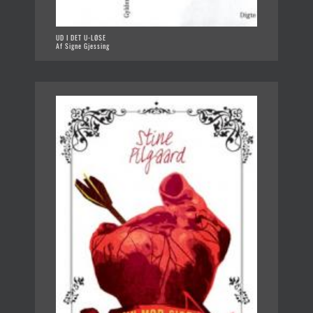
UD I DET U-LØSE
Af Signe Gjessing