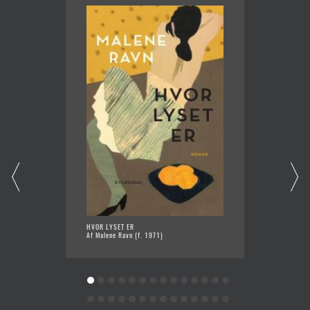
HVOR LYSET ER
KATALO
Af Malene Ravn (f. 1971)
Af Stin