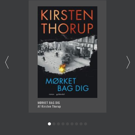
MØRKET BAG DIG
INDTIL 
Af Kirsten Thorup
Af Kirs