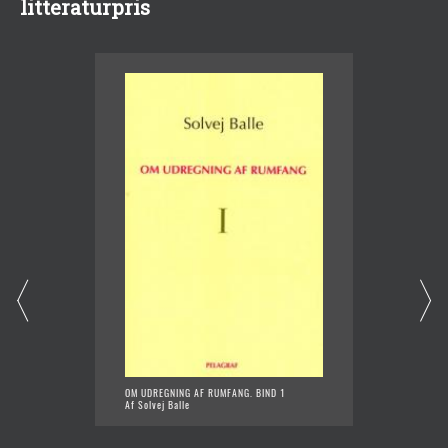
litteraturpris
OM UDREGNING AF RUMFANG. BIND 1
BLOMST
Af Solvej Balle
Af Nivi