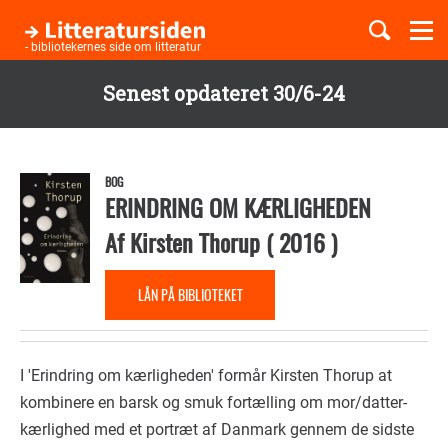
Togg
navi
- bibliotekernes side om litteratur
Senest opdateret 30/6-24
Børnebøger
Gå
til
Boglister
hovedindhold
BOG
ERINDRING OM KÆRLIGHEDEN
Af
Kirsten Thorup
(
2016
)
Temaer
LÅN PÅ BIBLIOTEKET
I 'Erindring om kærligheden' formår Kirsten Thorup at
kombinere en barsk og smuk fortælling om mor/datter-
kærlighed med et portræt af Danmark gennem de sidste