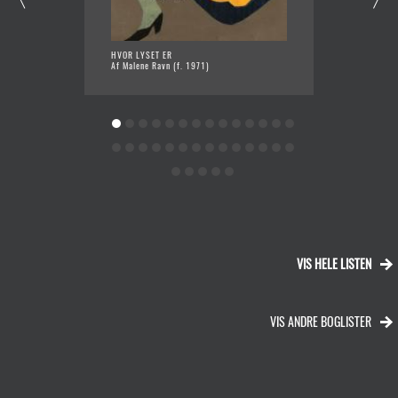
HVOR LYSET ER
KATALO
Af Malene Ravn (f. 1971)
Af Stin
VIS HELE LISTEN
VIS ANDRE BOGLISTER