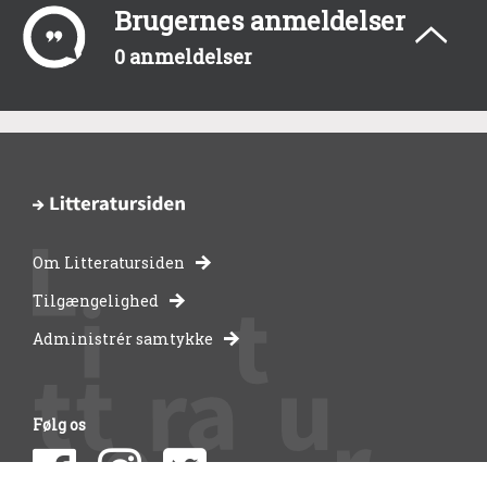
Brugernes anmeldelser
0 anmeldelser
Om Litteratursiden
-
Tilgængelighed
Administrér samtykke
bibliotekernes
side
Følg os
om