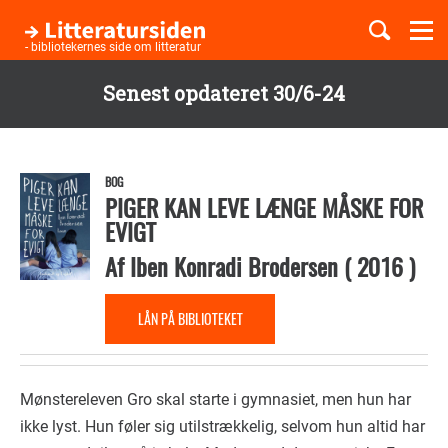
Togg
navi
- bibliotekernes side om litteratur
Senest opdateret 30/6-24
Børnebøger
Gå
til
Boglister
hovedindhold
BOG
PIGER KAN LEVE LÆNGE MÅSKE FOR
EVIGT
Temaer
Af
Iben Konradi Brodersen
(
2016
)
LÅN PÅ BIBLIOTEKET
Mønstereleven Gro skal starte i gymnasiet, men hun har
ikke lyst. Hun føler sig utilstrækkelig, selvom hun altid har