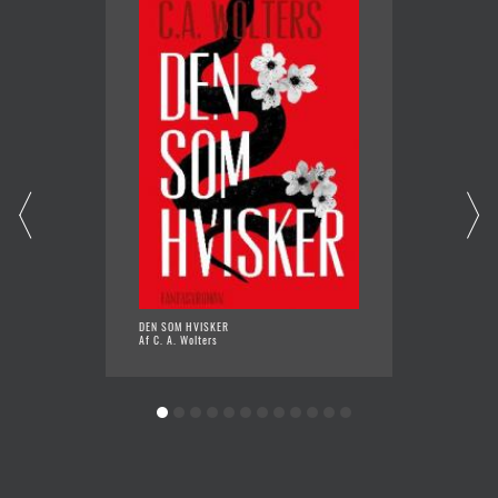
DEN SOM HVISKER
GRÅ MA
Af C. A. Wolters
Af Lene