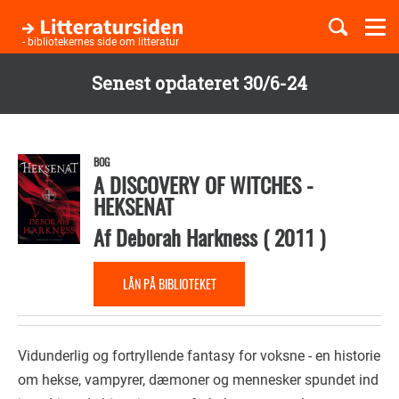
Togg
navi
- bibliotekernes side om litteratur
Senest opdateret 30/6-24
Børnebøger
Gå
til
Boglister
hovedindhold
BOG
A DISCOVERY OF WITCHES -
HEKSENAT
Temaer
Af
Deborah Harkness
(
2011
)
LÅN PÅ BIBLIOTEKET
Vidunderlig og fortryllende fantasy for voksne - en historie
om hekse, vampyrer, dæmoner og mennesker spundet ind