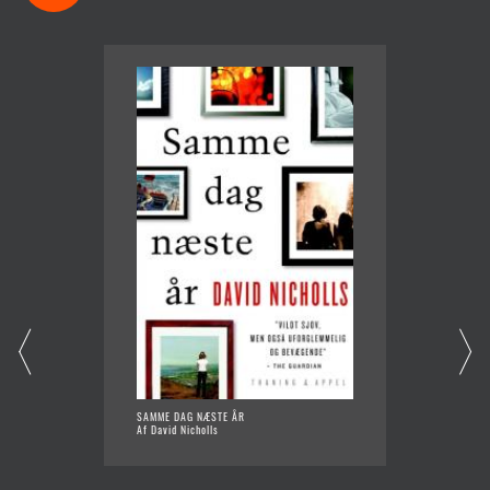
SAMME DAG NÆSTE ÅR
TRE KV
Af David Nicholls
Af Lisa