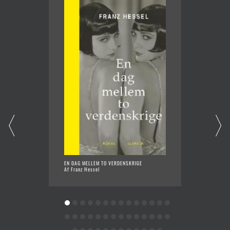
EN DAG MELLEM TO VERDENSKRIGE
METROP
Af Franz Hessel
Af Euge