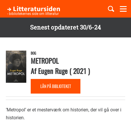
Togg
navi
- bibliotekernes side om litteratur
Senest opdateret 30/6-24
Børnebøger
Gå
til
Boglister
hovedindhold
BOG
METROPOL
Af
Eugen Ruge
(
2021
)
Temaer
LÅN PÅ BIBLIOTEKET
’Metropol’ er et mesterværk om historien, der vil gå over i
historien.