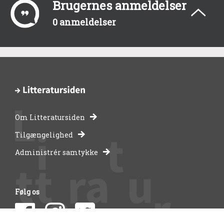
Brugernes anmeldelser
0 anmeldelser
Om Litteratursiden
-
Tilgængelighed
Administrér samtykke
bibliotekernes
side
Følg os
om