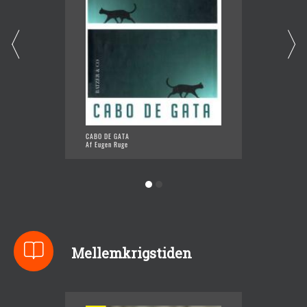
CABO DE GATA
I TIDER
Af Eugen Ruge
Af Euge
Mellemkrigstiden