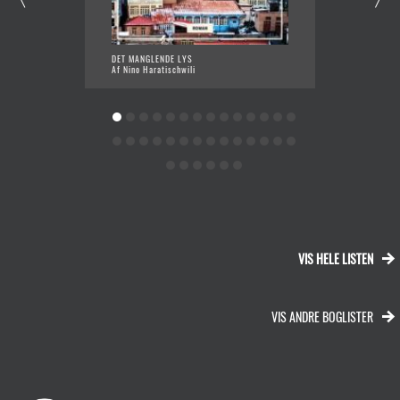
DET MANGLENDE LYS
HERKO
Af Nino Haratischwili
Af Saša
VIS HELE LISTEN
VIS ANDRE BOGLISTER