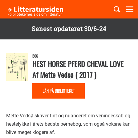
Togg
navi
- bibliotekernes side om litteratur
Senest opdateret 30/6-24
Børnebøger
Gå
til
Boglister
hovedindhold
BOG
HEST HORSE PFERD CHEVAL LOVE
Af
Mette Vedsø
(
2017
)
Temaer
LÅN PÅ BIBLIOTEKET
Mette Vedsø skriver fint og nuanceret om venindeskab og
hestelykke i årets bedste børnebog, som også voksne kan
blive meget klogere af.