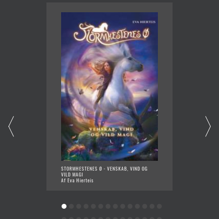
STORMHESTENES Ø - VENSKAB, VIND OG
SOLVAN
VILD MAGI
PERFEK
Af Eva Hierteis
Af Olivi