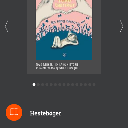
TOVE TÆNKER : EN LANG HISTORIE
TID TAK
Af Mette Vedsø og Stine Illum (Ill.)
Af Mette
Hestebøger