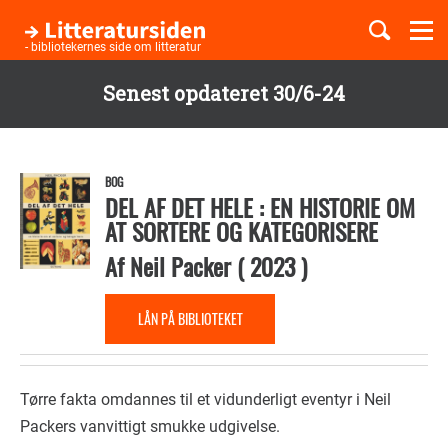
Togg
navi
- bibliotekernes side om litteratur
Senest opdateret 30/6-24
Børnebøger
Gå
til
Boglister
hovedindhold
BOG
DEL AF DET HELE : EN HISTORIE OM
AT SORTERE OG KATEGORISERE
Temaer
Af
Neil Packer
(
2023
)
LÅN PÅ BIBLIOTEKET
Tørre fakta omdannes til et vidunderligt eventyr i Neil
Packers vanvittigt smukke udgivelse.