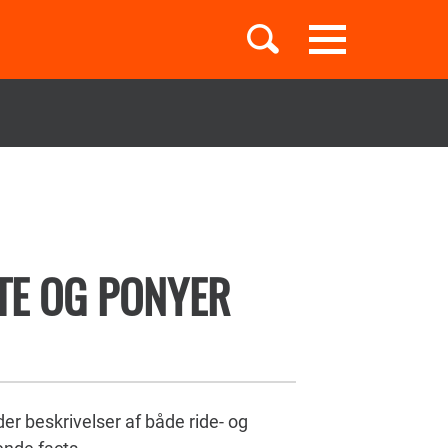
Toggle
navigation
Børnebøger
Boglister
TE OG PONYER
Temaer
er beskrivelser af både ride- og