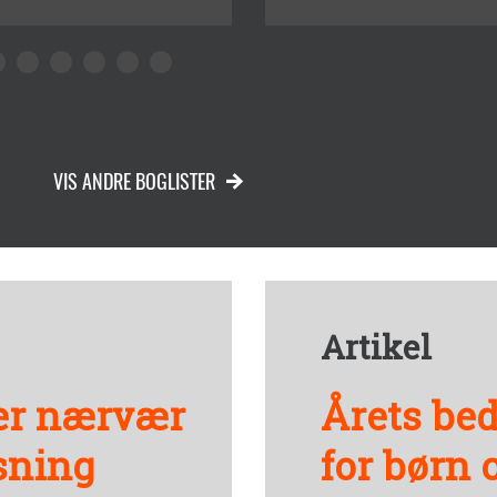
VIS ANDRE BOGLISTER
Artikel
er nærvær
Årets bed
sning
for børn 