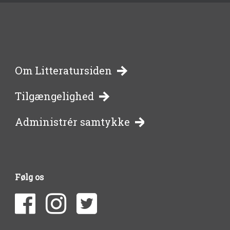
-
Om Litteratursiden
Tilgængelighed
bibliotekernes
Administrér samtykke
side
om
Følg os
litteratur