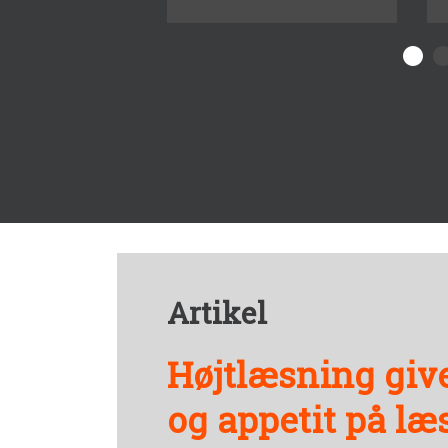
Artikel
Højtlæsning giv
og appetit på læ