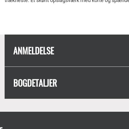
trækheste. Et skønt opslagsværk med korte og spænde
ANMELDELSE
BOGDETALJER