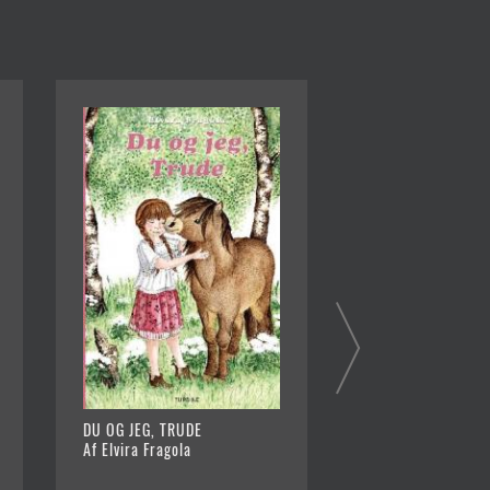
DU OG JEG, TRUDE
SJÆLERYTTERNE - 
Af Elvira Fragola
FORTÆLLINGER FRA
Af Helena Dahlgre