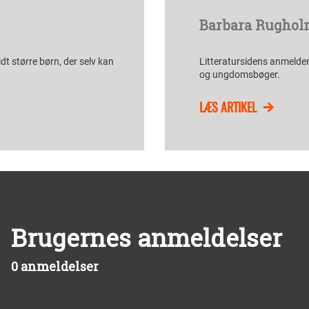
Barbara Rughol
idt større børn, der selv kan
Litteratursidens anmelder
og ungdomsbøger.
LÆS ARTIKEL
Brugernes anmeldelser
0 anmeldelser