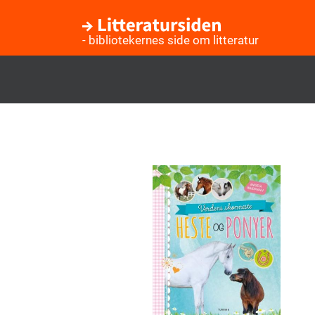
- bibliotekernes side om litteratur
Gå
til
hovedindhold