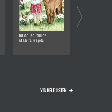
DU OG JEG, TRUDE
SJÆLERYTTERNE - 
Af Elvira Fragola
FORTÆLLINGER FRA
Af Helena Dahlgre
VIS HELE LISTEN