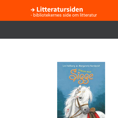
- bibliotekernes side om litteratur
Gå
til
hovedindhold