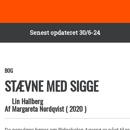
Senest opdateret 30/6-24
BOG
STÆVNE MED SIGGE
Lin Hallberg
Af
Margareta Nordqvist
(
2020
)
De populære bøger om Rideskolen Agersø er nået til nr.