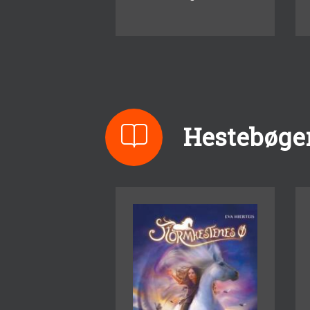
Hestebøge