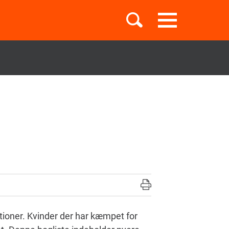
Toggle
navigation
Børnebøger
Boglister
Temaer
ationer. Kvinder der har kæmpet for