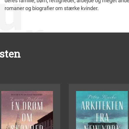
deres familie, børn, rettigheder, arbejde og meget and
romaner og biografier om stærke kvinder.
isten