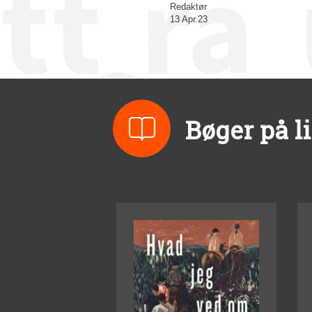
Redaktør
13 Apr.23
Bøger på l