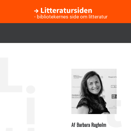
- bibliotekernes side om litteratur
Gå
til
hovedindhold
Af
Barbara Rugholm