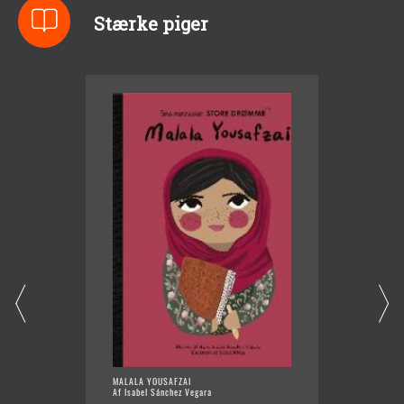
Stærke piger
MALALA YOUSAFZAI
TANNE -
Af Isabel Sánchez Vegara
Af Paul