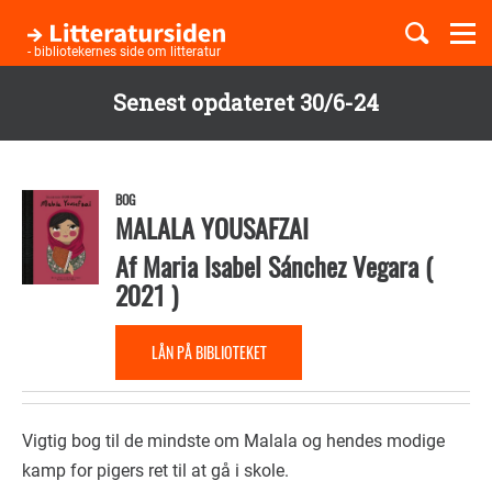
Togg
navi
- bibliotekernes side om litteratur
Senest opdateret 30/6-24
Børnebøger
Gå
til
Boglister
hovedindhold
BOG
MALALA YOUSAFZAI
Af
Maria Isabel Sánchez Vegara
(
Temaer
2021
)
LÅN PÅ BIBLIOTEKET
Vigtig bog til de mindste om Malala og hendes modige
kamp for pigers ret til at gå i skole.