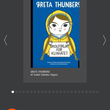
GRETA THUNBERG
ALBERT 
Af Isabel Sánchez Vegara
Af Isab