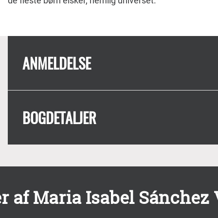
de fleste børn elsker, nemlig universet.
ANMELDELSE
BOGDETALJER
r af Maria Isabel Sánchez