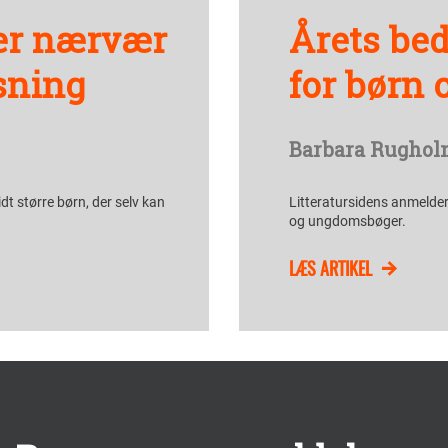
er nærvær
Årets bed
sning
for børn 
Barbara Rughol
idt større børn, der selv kan
Litteratursidens anmelder
og ungdomsbøger.
LÆS ARTIKEL