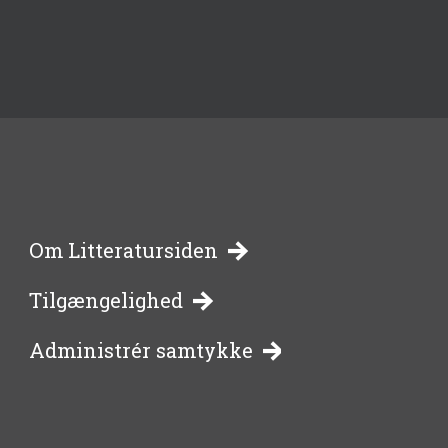
-
Om Litteratursiden
Tilgængelighed
bibliotekernes
Administrér samtykke
side
om