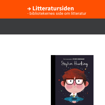
- bibliotekernes side om litteratur
Gå
til
hovedindhold