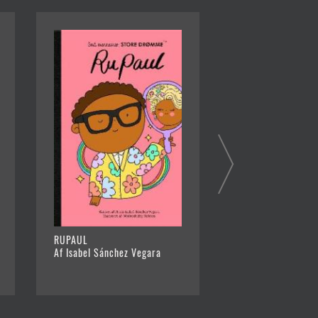
RUPAUL
JANE AUSTEN
Af Isabel Sánchez Vegara
Af Isabel Sánchez