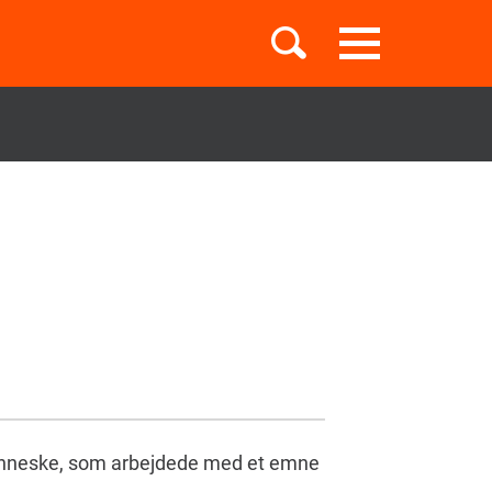
Toggle
navigation
Børnebøger
Boglister
Temaer
enneske, som arbejdede med et emne