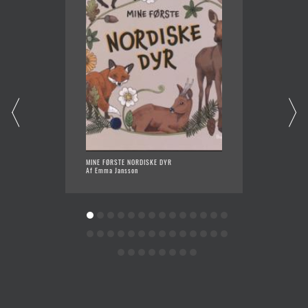
MINE FØRSTE NORDISKE DYR
KIG PÅ
Af Emma Jansson
Af Dan 