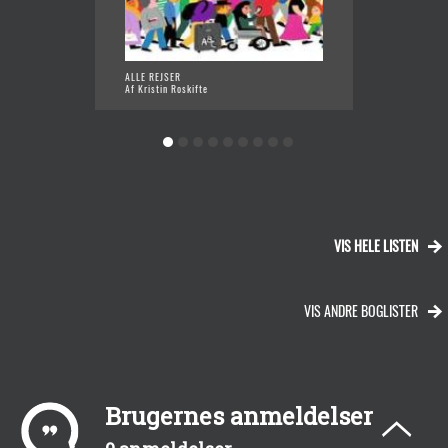
ALLE REJSER
FUGLEF
Af Kristin Roskifte
Af Pegg
VIS HELE LISTEN
VIS ANDRE BOGLISTER
Brugernes anmeldelser