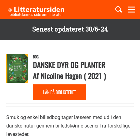
Togg
navi
- bibliotekernes side om litteratur
Senest opdateret 30/6-24
Børnebøger
Gå
til
Boglister
hovedindhold
BOG
DANSKE DYR OG PLANTER
Af
Nicoline Hagen
(
2021
)
Temaer
LÅN PÅ BIBLIOTEKET
Smuk og enkel billedbog tager læseren med ud i den
danske natur gennem billedskønne scener fra forskellige
levesteder.