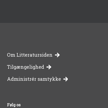
-
Om Litteratursiden
Tilgængelighed
bibliotekernes
Administrér samtykke
side
om
Følg os