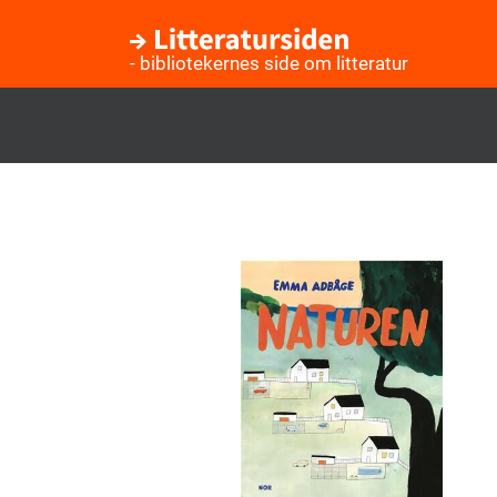
- bibliotekernes side om litteratur
Gå
til
hovedindhold