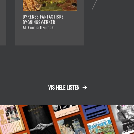
DYRENES FANTASTISKE
SKARP PÅ BILLER
BYGNINGSVÆRKER
Af Owen Davey
Af Emilia Dziubak
VIS HELE LISTEN