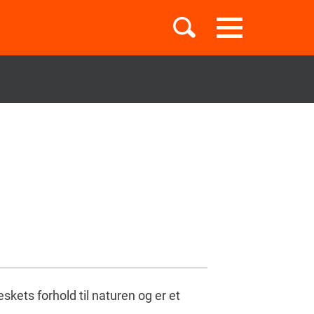
Toggle
navigation
Børnebøger
Boglister
Temaer
kets forhold til naturen og er et