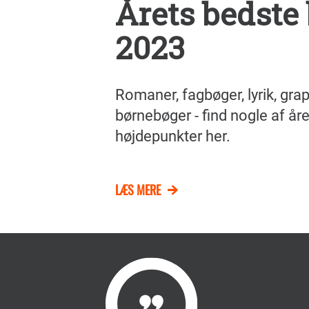
Årets bedste
2023
Romaner, fagbøger, lyrik, gra
børnebøger - find nogle af åre
højdepunkter her.
LÆS MERE