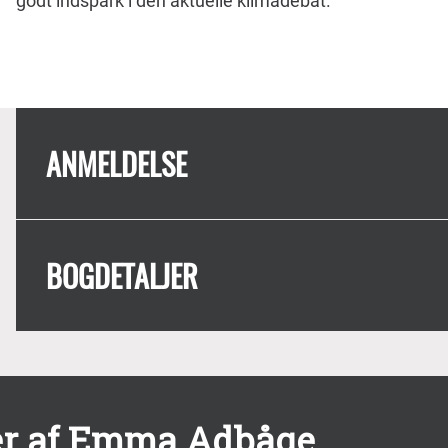
godt indspark i den aktuelle klimadebat.
ANMELDELSE
BOGDETALJER
er af Emma Adbåge