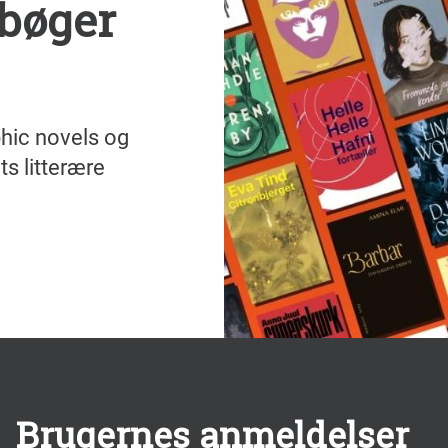
 bøger
phic novels og
ts litterære
Brugernes anmeldelser