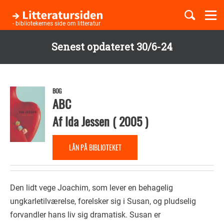
Togg
navi
- bibliotekernes side om litteratur
Senest opdateret 30/6-24
Børnebøger
Gå
til
Boglister
hovedindhold
BOG
ABC
Af
Ida Jessen
(
2005
)
Temaer
LÅN PÅ BIBLIOTEKET
Den lidt vege Joachim, som lever en behagelig
ungkarletilværelse, forelsker sig i Susan, og pludselig
forvandler hans liv sig dramatisk. Susan er