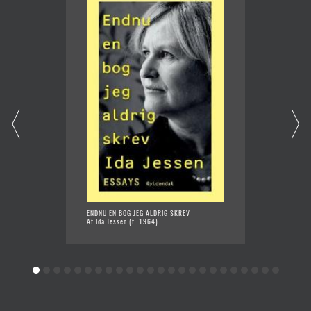
ENDNU EN BOG JEG ALDRIG SKREV
CARL -
Af Ida Jessen (f. 1964)
EN SKA
Af Ida 