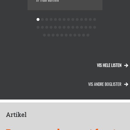
Af Trude Marstein
Af Lott
VIS HELE LISTEN
VIS ANDRE BOGLISTER
Artikel