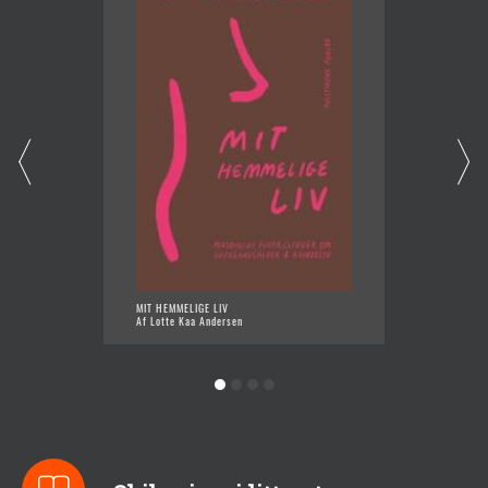
MIT HEMMELIGE LIV
DEN IN
Af Lotte Kaa Andersen
Af Lott