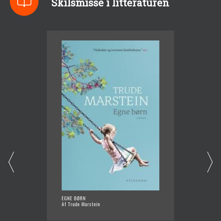
Skilsmisse i litteraturen
EGNE BØRN
RESTEN
Af Trude Marstein
Af Lott