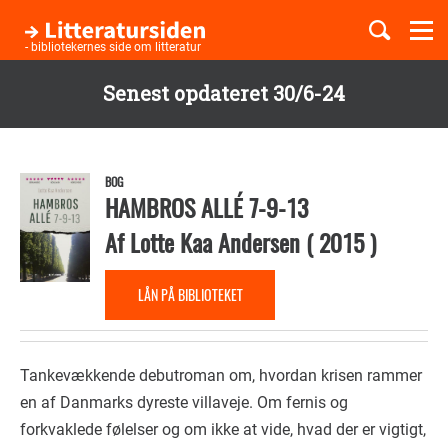
Togg
navi
- bibliotekernes side om litteratur
Senest opdateret 30/6-24
Børnebøger
Gå
til
Boglister
hovedindhold
BOG
HAMBROS ALLÉ 7-9-13
Af
Lotte Kaa Andersen
(
2015
)
Temaer
LÅN PÅ BIBLIOTEKET
Tankevækkende debutroman om, hvordan krisen rammer
en af Danmarks dyreste villaveje. Om fernis og
forkvaklede følelser og om ikke at vide, hvad der er vigtigt,