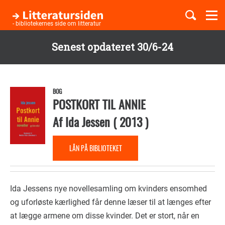
Togg
navi
- bibliotekernes side om litteratur
Senest opdateret 30/6-24
Børnebøger
Gå
til
Boglister
hovedindhold
BOG
POSTKORT TIL ANNIE
Af
Ida Jessen
(
2013
)
Temaer
LÅN PÅ BIBLIOTEKET
Ida Jessens nye novellesamling om kvinders ensomhed
og uforløste kærlighed får denne læser til at længes efter
at lægge armene om disse kvinder. Det er stort, når en