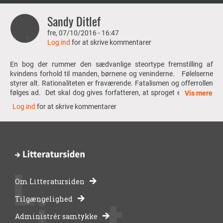
Sandy Ditlef
fre, 07/10/2016 - 16:47
Log ind
for at skrive kommentarer
En bog der rummer den sædvanlige steortype fremstilling af
kvindens forhold til manden, børnene og veninderne. Følelserne
styrer alt. Rationaliteten er fraværende. Fatalismen og offerrollen
følges ad. Det skal dog gives forfatteren, at sproget er flydende,
Vis mere
og læseren fastholdes i spændingen om en meningsfuld
Log ind
for at skrive kommentarer
forløsning af novellens substans. Novellerne afsluttes dog
uforløste til tider med et måbende spørgsmål til handlingens
substans og mening! Et eksempel på kvindens reflekstion fra
novellen "Et skænderi" citat:"
.....i morgen vil hun være den eneste
af de to, der vil huske lige netop den fornemmelse, som er det
bånd, der igen blev knyttet, og som somme tider næsten løses op i
syrer og gasser."
Om Litteratursiden
Rummer novellerne noget givende for sin læser ? Jeg fandt det
-
ikke.
Tilgængelighed
Administrér samtykke