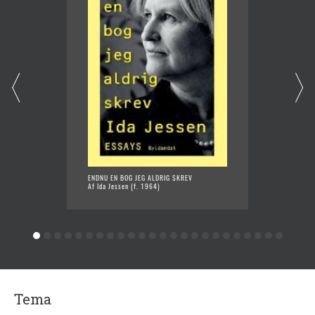
ENDNU EN BOG JEG ALDRIG SKREV
CARL -
Af Ida Jessen (f. 1964)
EN SKA
Af Ida 
Tema