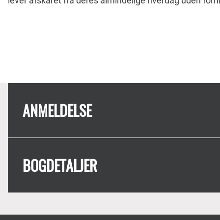
lever afskåret fra deres almindelige hverdag uden for
ANMELDELSE
BOGDETALJER