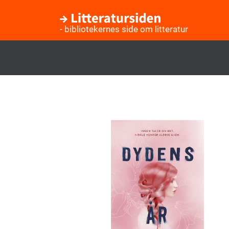
- bibliotekernes side om litteratur
Gå
til
hovedindhold