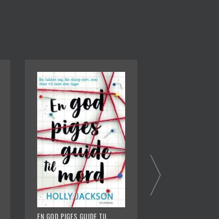
EN GOD PIGES GUIDE TIL
VI DØR ALLIGEVEL