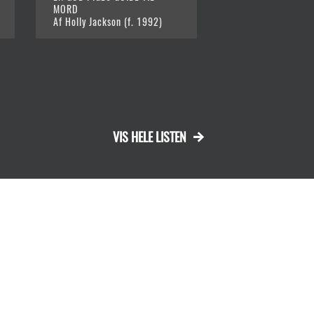
MORD
Af Sofie Riis Endah
Af Holly Jackson (f. 1992)
VIS HELE LISTEN