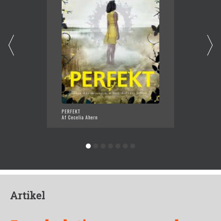
PERFEKT
KUNSTE
Af Cecelia Ahern
Af Cece
Artikel