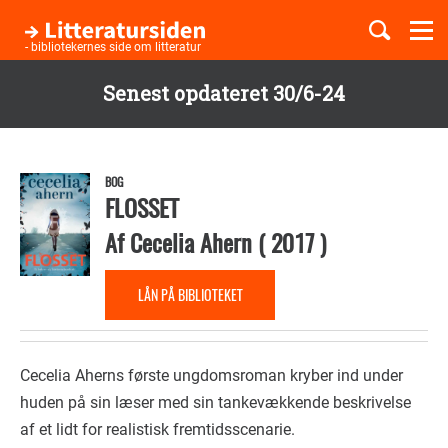
Togg
navi
- bibliotekernes side om litteratur
Senest opdateret 30/6-24
Børnebøger
Gå
til
Boglister
hovedindhold
BOG
FLOSSET
Af
Cecelia Ahern
(
2017
)
Temaer
LÅN PÅ BIBLIOTEKET
Cecelia Aherns første ungdomsroman kryber ind under
huden på sin læser med sin tankevækkende beskrivelse
af et lidt for realistisk fremtidsscenarie.